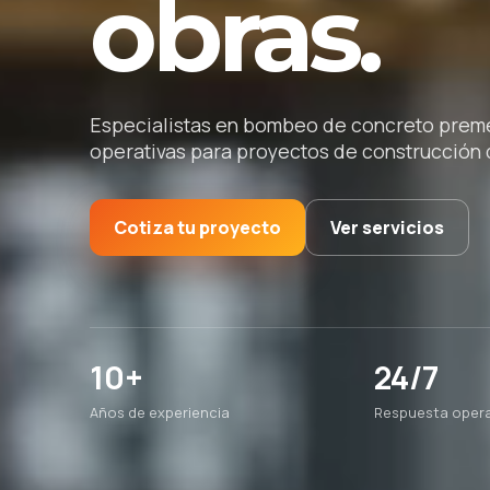
obras.
Especialistas en bombeo de concreto premez
operativas para proyectos de construcción d
Cotiza tu proyecto
Ver servicios
10+
24/7
Años de experiencia
Respuesta opera