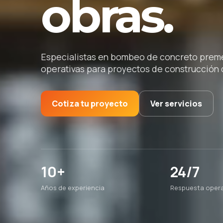
obras.
Especialistas en bombeo de concreto premez
operativas para proyectos de construcción d
Cotiza tu proyecto
Ver servicios
10+
24/7
Años de experiencia
Respuesta opera