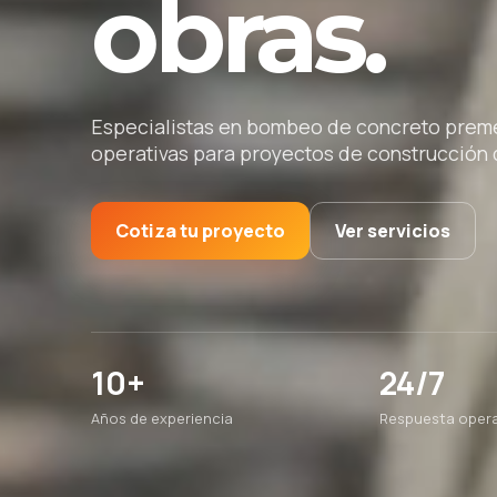
obras.
Especialistas en bombeo de concreto premez
operativas para proyectos de construcción d
Cotiza tu proyecto
Ver servicios
10+
24/7
Años de experiencia
Respuesta opera