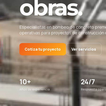
obras.
Especialistas en bombeo de concreto premez
operativas para proyectos de construcción d
Cotiza tu proyecto
Ver servicios
10+
24/7
Años de experiencia
Respuesta opera