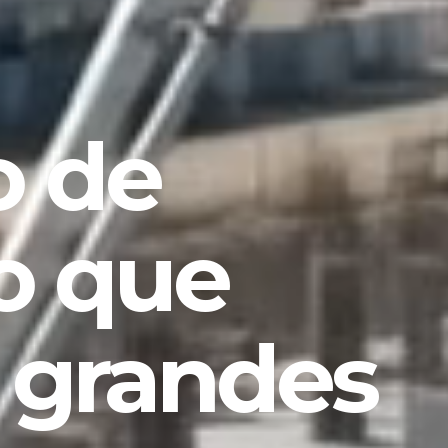
 de
o que
 grandes