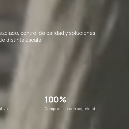
clado, control de calidad y soluciones
e distinta escala.
100%
tiva
Compromiso con seguridad